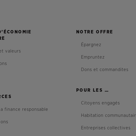
D’ÉCONOMIE
NOTRE OFFRE
RE
Épargnez
et valeurs
Empruntez
ions
Dons et commandites
POUR LES …
RCES
Citoyens engagés
la finance responsable
Habitation communautai
ions
Entreprises collectives