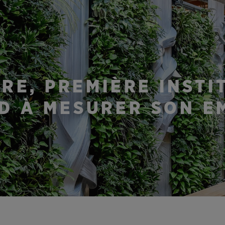
IRE, PREMIÈRE INST
D À MESURER SON E