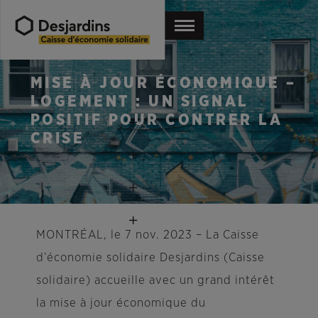
MISE À JOUR ÉCONOMIQUE –
LOGEMENT : UN SIGNAL
POSITIF POUR CONTRER LA
CRISE
MONTRÉAL
,
le
7 nov. 2023
– La Caisse
d’économie solidaire Desjardins (Caisse
solidaire) accueille avec un grand intérêt
la mise à jour économique du