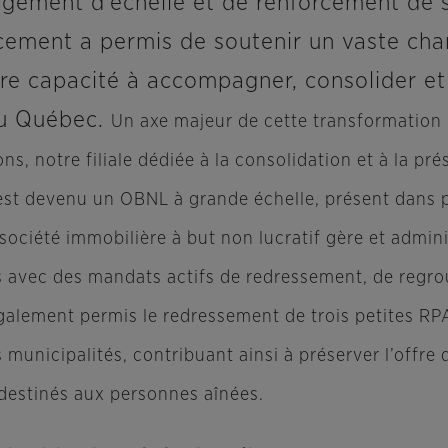
gement d’échelle et de renforcement de 
cement a permis de soutenir un vaste chan
re capacité à accompagner, consolider et
du Québec.
Un axe majeur de cette transformation
ons, notre filiale dédiée à la consolidation et à la p
st devenu un OBNL à grande échelle, présent dans p
 société immobilière à but non lucratif gère et admin
s avec des mandats actifs de redressement, de reg
galement permis le redressement de trois petites R
s municipalités, contribuant ainsi à préserver l’offre
s destinés aux personnes aînées.