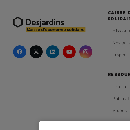
CAISSE 
SOLIDAI
Mission 
Nos act
Emploi
RESSOU
Jeu sur 
Publicat
Vidéos
Balados