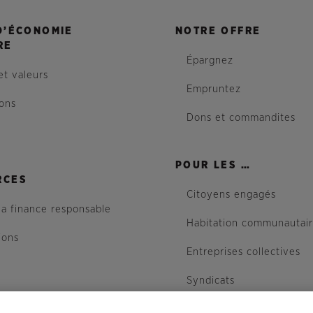
D’ÉCONOMIE
NOTRE OFFRE
RE
Épargnez
et valeurs
Empruntez
ions
Dons et commandites
POUR LES …
RCES
Citoyens engagés
la finance responsable
Habitation communautai
ions
Entreprises collectives
Syndicats