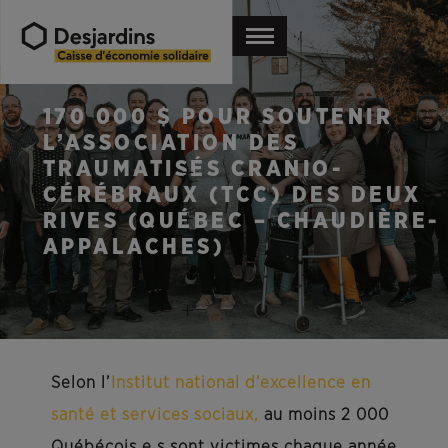
170 000 $ POUR SOUTENIR
L’ASSOCIATION DES
TRAUMATISÉS CRANIO-
CÉRÉBRAUX (TCC) DES DEUX
RIVES (QUÉBEC – CHAUDIÈRE-
APPALACHES)
Selon l’
Institut national d’excellence en
santé et services sociaux,
au moins 2 000
Québécois.e.s sont victimes chaque année