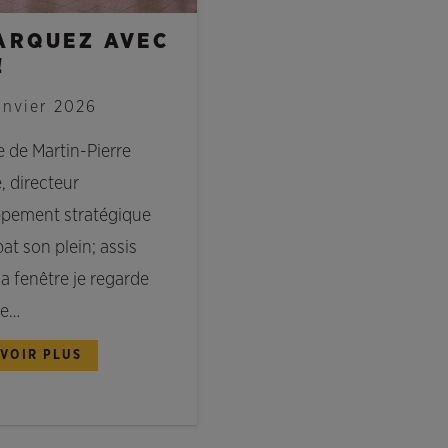
ARQUEZ AVEC
!
anvier 2026
e de Martin-Pierre
 directeur
pement stratégique
bat son plein; assis
a fenêtre je regarde
le…
AVOIR PLUS