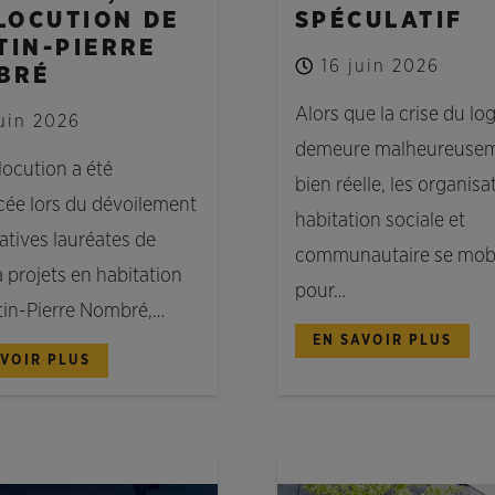
LOCUTION DE
SPÉCULATIF
TIN-PIERRE
16 juin 2026
BRÉ
Alors que la crise du l
juin 2026
demeure malheureuse
locution a été
bien réelle, les organisa
ée lors du dévoilement
habitation sociale et
iatives lauréates de
communautaire se mobi
à projets en habitation
pour…
tin-Pierre Nombré,…
EN SAVOIR PLUS
AVOIR PLUS