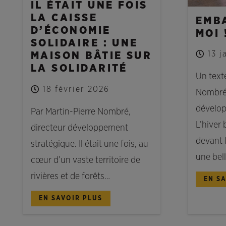
IL ÉTAIT UNE FOIS
LA CAISSE
EMB
D’ÉCONOMIE
MOI 
SOLIDAIRE : UNE
13 j
MAISON BÂTIE SUR
LA SOLIDARITÉ
Un text
18 février 2026
Nombré,
dévelop
Par Martin-Pierre Nombré,
L’hiver 
directeur développement
devant l
stratégique. Il était une fois, au
une bel
cœur d’un vaste territoire de
rivières et de forêts…
EN S
EN SAVOIR PLUS