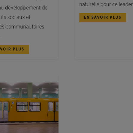
naturelle pour ce leade
au développement de
ts sociaux et
EN SAVOIR PLUS
ces communautaires
…
AVOIR PLUS
ES