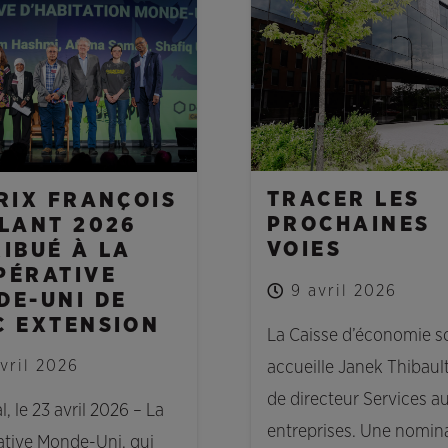
ES
NOUVELLES
TRACER LES
RIX FRANÇOIS
PROCHAINES
LLANT 2026
VOIES
IBUÉ À LA
PÉRATIVE
9 avril 2026
DE-UNI DE
C EXTENSION
La Caisse d’économie so
vril 2026
accueille Janek Thibault 
de directeur Services a
, le 23 avril 2026 – La
entreprises. Une nomin
tive Monde-Uni, qui