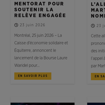
MENTORAT POUR
L’AL
SOUTENIR LA
MAR
RELÈVE ENGAGÉE
NOM
23 juin 2026
23 
Montréal, 25 juin 2026 – La
Cette al
Caisse d’économie solidaire et
prononc
Équiterre, annoncent le
des init
lancement de la Bourse Laure
l’appel 
Waridel pour…
par Mar
EN SAVOIR PLUS
EN S