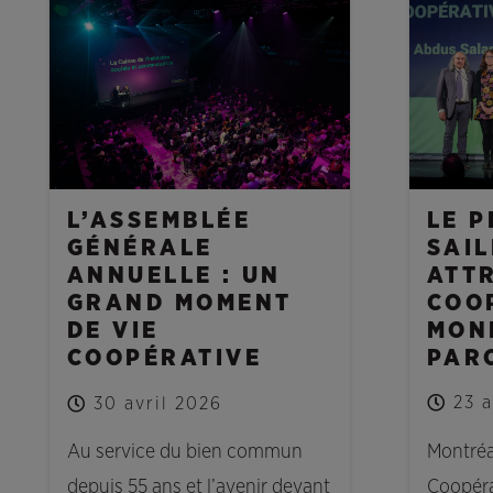
NOUVELLES
NOUVELL
LE P
L’ASSEMBLÉE
SAI
GÉNÉRALE
ATTR
ANNUELLE : UN
COO
GRAND MOMENT
MON
DE VIE
PAR
COOPÉRATIVE
23 a
30 avril 2026
Montréal
Au service du bien commun
Coopéra
depuis 55 ans et l’avenir devant