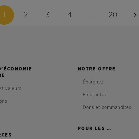
1
2
3
4
…
20
D’ÉCONOMIE
NOTRE OFFRE
RE
Épargnez
et valeurs
Empruntez
ions
Dons et commandites
POUR LES …
RCES