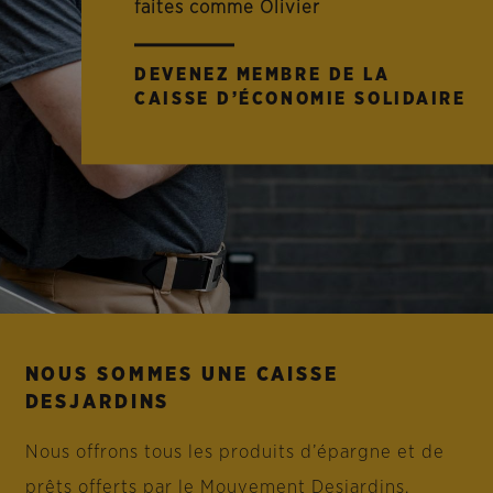
faites comme Olivier
DEVENEZ MEMBRE DE LA
CAISSE D’ÉCONOMIE SOLIDAIRE
NOUS SOMMES UNE CAISSE
DESJARDINS
Nous offrons tous les produits d’épargne et de
prêts offerts par le Mouvement Desjardins.