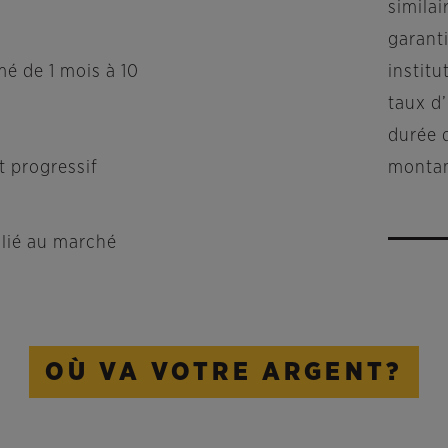
simila
garant
é de 1 mois à 10
institu
taux d’
durée 
 progressif
montan
 lié au marché
OÙ VA VOTRE ARGENT?