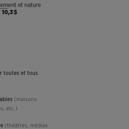
 toutes et tous
rables
(maisons
s, etc.)
ne
(théâtres, médias