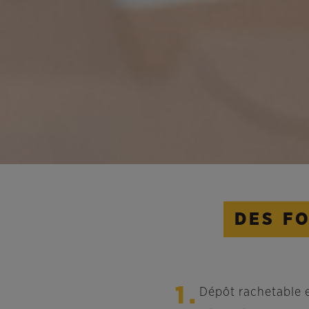
DES F
1.
Dépôt rachetable 