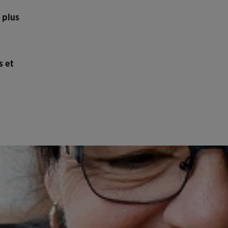
 plus
s et