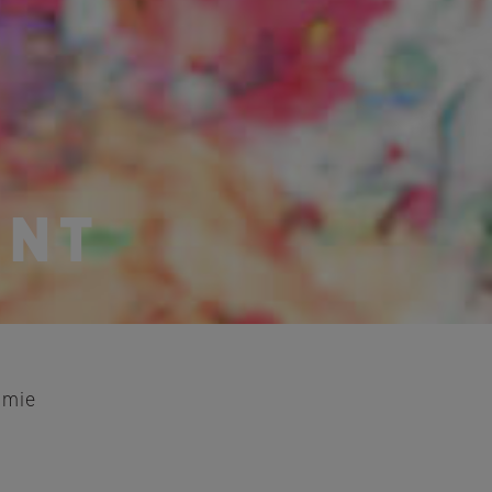
ENT
omie