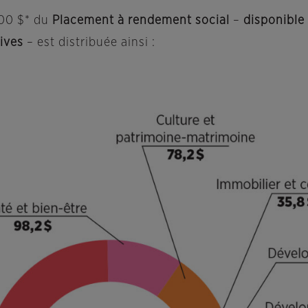
000 $* du
Placement à rendement social
–
disponible
tives
– est distribuée ainsi :