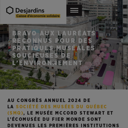
BRAVO AUX LAURÉATS
RECONNUS POUR DES
PRATIQUES MUSÉALES
SOUCIEUSES DE
L’ENVIRONNEMENT
AU CONGRÈS ANNUEL 2024 DE
LA
SOCIÉTÉ DES MUSÉES DU QUÉBEC
(SMQ)
, LE MUSÉE MCCORD STEWART ET
L’ÉCOMUSÉE DU FIER MONDE SONT
DEVENUES LES PREMIÈRES INSTITUTIONS