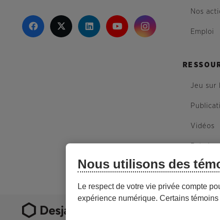
Nos act
Emploi
RESSOU
Jeu sur 
Publicat
Vidéos
Balados
Nous utilisons des tém
Plan du 
Le respect de votre vie privée compte po
expérience numérique. Certains témoins 
Nous sommes une caisse D