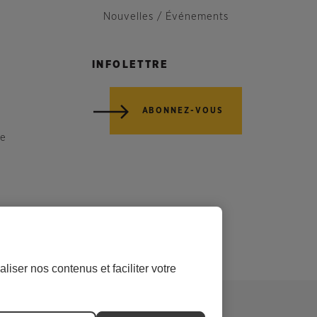
Nouvelles / Événements
INFOLETTRE
ABONNEZ-VOUS
re
liser nos contenus et faciliter votre
nt responsable.