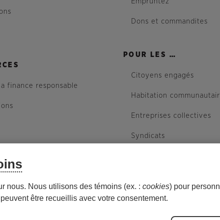
Empruntez
ions
Dons et commandites
POUR LES …
RCES
Citoyens engagés
la finance responsable
Habitation communautai
ions
Entreprises collectives
Syndicats
oins
site
ur nous. Nous utilisons des témoins (ex. :
cookies
) pour personna
peuvent être recueillis avec votre consentement.
esjardins spécialisée en économie sociale et en investisseme