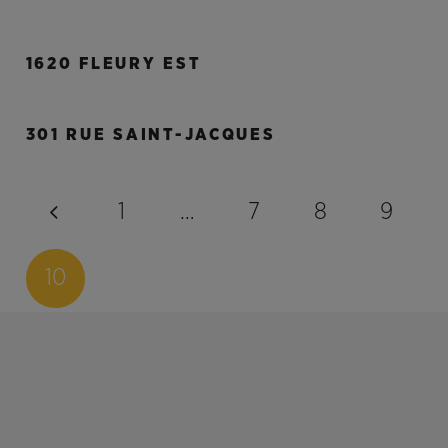
1620 FLEURY EST
301 RUE SAINT-JACQUES
1
…
7
8
9
10