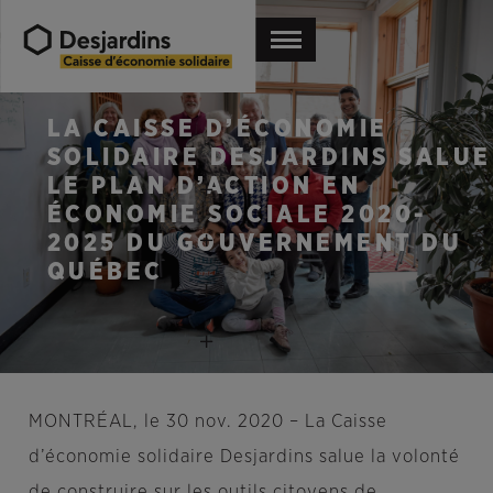
LA CAISSE D’ÉCONOMIE
SOLIDAIRE DESJARDINS SALUE
LE PLAN D’ACTION EN
ÉCONOMIE SOCIALE 2020-
2025 DU GOUVERNEMENT DU
QUÉBEC
MONTRÉAL, le
30 nov. 2020
– La Caisse
d’économie solidaire Desjardins salue la volonté
de construire sur les outils citoyens de