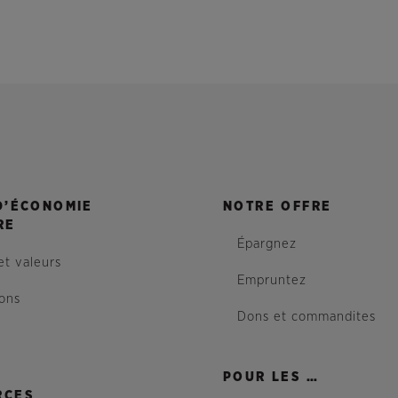
D’ÉCONOMIE
NOTRE OFFRE
RE
Épargnez
et valeurs
Empruntez
ions
Dons et commandites
POUR LES …
RCES