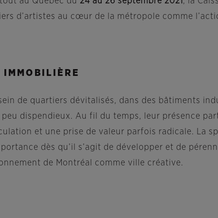
rtout au Québec du
24 au 26 septembre 2021
, la Cai
eliers d’artistes au cœur de la métropole comme l’act
 IMMOBILIÈRE
 sein de quartiers dévitalisés, dans des bâtiments in
 peu dispendieux. Au fil du temps, leur présence parti
culation et une prise de valeur parfois radicale. La s
ortance dès qu’il s’agit de développer et de pérennise
tionnement de Montréal comme ville créative.