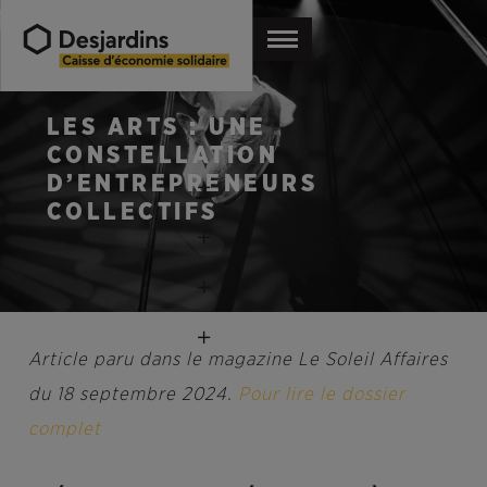
LES ARTS : UNE
CONSTELLATION
D’ENTREPRENEURS
COLLECTIFS
Article paru dans le magazine Le Soleil Affaires
du 18 septembre 2024.
Pour lire le dossier
complet