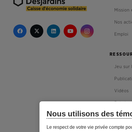
Mission 
Nos act
Emploi
RESSOU
Jeu sur 
Publicat
Vidéos
Balados
Nous utilisons des tém
Plan du 
Le respect de votre vie privée compte po