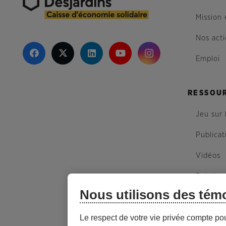
Mission 
Nos act
Emploi
RESSOU
Jeu sur 
Publicat
Vidéos
Balados
Nous utilisons des tém
Plan du 
Le respect de votre vie privée compte po