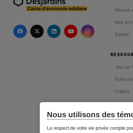
Mission 
Nos act
Emploi
RESSOU
Jeu sur 
Publicat
Vidéos
Balados
Nous utilisons des tém
Plan du 
Le respect de votre vie privée compte po