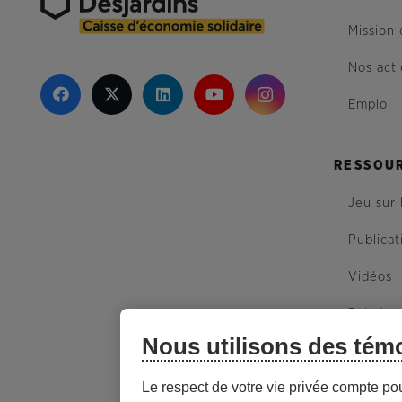
Mission 
Nos act
Emploi
RESSOU
Jeu sur 
Publicat
Vidéos
Balados
Nous utilisons des tém
Plan du 
Le respect de votre vie privée compte po