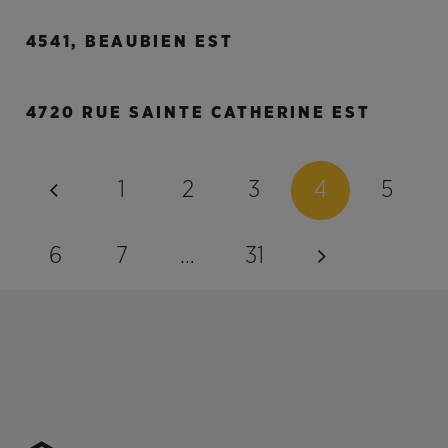
4541, BEAUBIEN EST
4720 RUE SAINTE CATHERINE EST
1
2
3
4
5
6
7
…
31