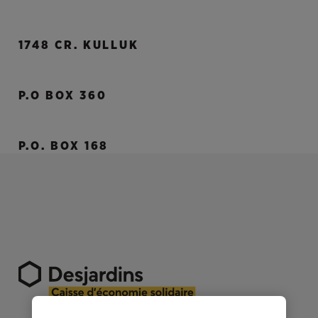
1748 CR. KULLUK
P.O BOX 360
P.O. BOX 168