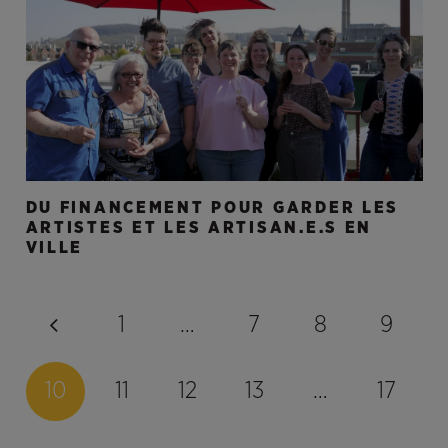
DU FINANCEMENT POUR GARDER LES
ARTISTES ET LES ARTISAN.E.S EN
VILLE
1
…
7
8
9
10
11
12
13
…
17