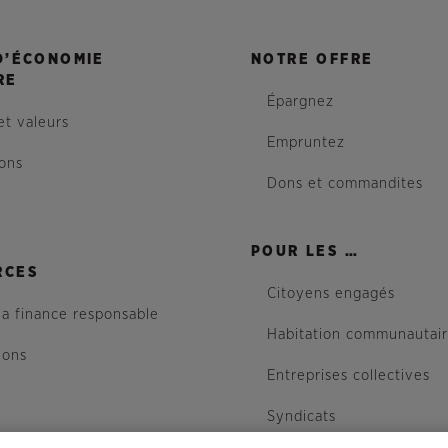
D’ÉCONOMIE
NOTRE OFFRE
RE
Épargnez
et valeurs
Empruntez
ions
Dons et commandites
POUR LES …
RCES
Citoyens engagés
la finance responsable
Habitation communautai
ions
Entreprises collectives
Syndicats