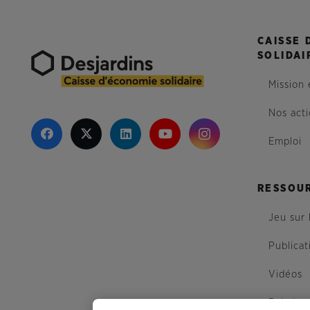
CAISSE 
SOLIDAI
Mission 
Nos act
Emploi
RESSOU
Jeu sur 
Publicat
Vidéos
Balados