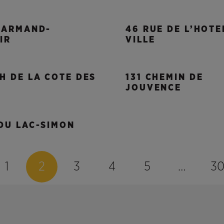
E ARMAND-
46 RUE DE L’HOTE
IR
VILLE
H DE LA COTE DES
131 CHEMIN DE
S
JOUVENCE
DU LAC-SIMON
1
2
3
4
5
…
3