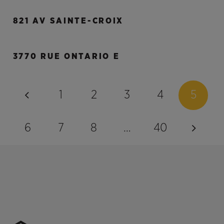
821 AV SAINTE-CROIX
3770 RUE ONTARIO E
1
2
3
4
5
6
7
8
…
40