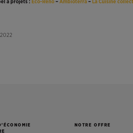
el à projets :
Éco-Réno
–
Ambioterra
–
La Cuisine colle
 2022
D’ÉCONOMIE
NOTRE OFFRE
RE