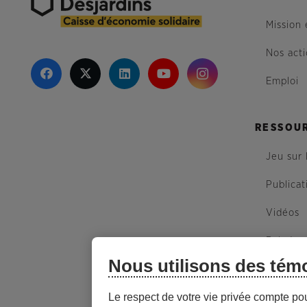
Mission 
Nos act
Emploi
RESSOU
Jeu sur 
Publicat
Vidéos
Balados
Nous utilisons des tém
Plan du 
Le respect de votre vie privée compte po