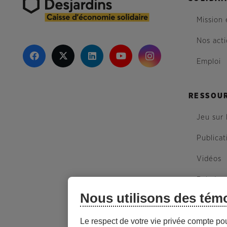
Mission 
Nos act
Emploi
RESSOU
Jeu sur 
Publicat
Vidéos
Balados
Nous utilisons des tém
Plan du 
Le respect de votre vie privée compte po