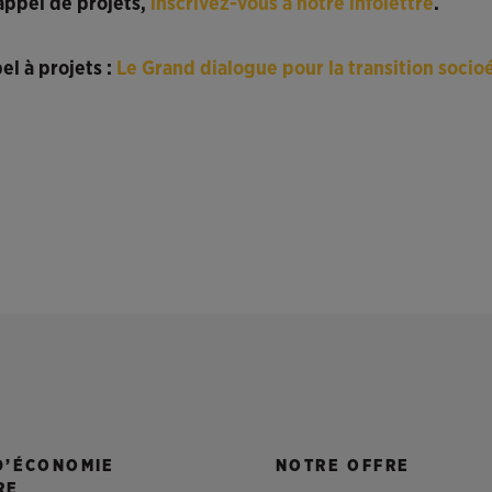
 appel de projets,
inscrivez-vous à notre infolettre
.
el à projets :
Le Grand dialogue pour la transition soc
D’ÉCONOMIE
NOTRE OFFRE
RE