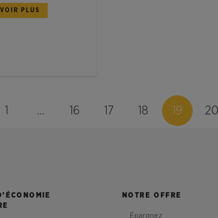
AVOIR PLUS
1
…
16
17
18
19
2
D’ÉCONOMIE
NOTRE OFFRE
RE
Épargnez