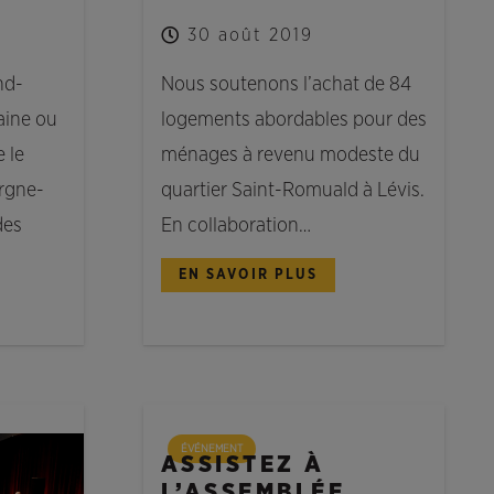
30 août 2019
nd-
Nous soutenons l’achat de 84
aine ou
logements abordables pour des
 le
ménages à revenu modeste du
argne-
quartier Saint-Romuald à Lévis.
des
En collaboration…
EN SAVOIR PLUS
ÉVÉNEMENT
ASSISTEZ À
L’ASSEMBLÉE