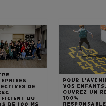
ES
NOUVELLES
TRE
POUR L’AVENI
REPRISES
VOS ENFANTS
LECTIVES DE
OUVREZ UN R
BEC
100%
FICIENT DU
RESPONSABL
S DE 100 M$