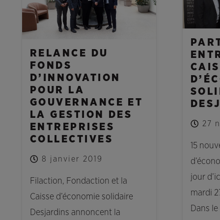
PAR
RELANCE DU
ENTR
FONDS
CAI
D’INNOVATION
D’É
POUR LA
SOL
GOUVERNANCE ET
DES
LA GESTION DES
27 
ENTREPRISES
COLLECTIVES
15 nouve
8 janvier 2019
d’écono
jour d’i
Filaction, Fondaction et la
mardi 2
Caisse d’économie solidaire
Dans le
Desjardins annoncent la