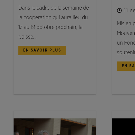
Dans le cadre de la semaine de
11 
la coopération qui aura lieu du
Mis en p
13 au 19 octobre prochain, la
Mouveme
Caisse…
un Fond
EN SAVOIR PLUS
souteni
EN S
NOUVELLES
NOUVELL