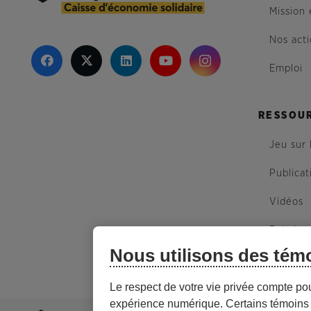
Mission 
Nos act
Emploi
RESSOU
Jeu sur 
Publicat
Vidéos
Balados
Nous utilisons des tém
Plan du 
Le respect de votre vie privée compte po
expérience numérique. Certains témoins 