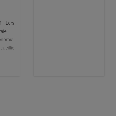
9 – Lors
rale
conomie
cueillie