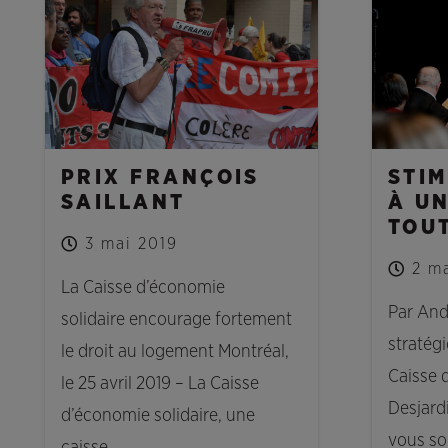
PRIX FRANÇOIS
STIM
SAILLANT
À UN
TOU
3 mai 2019
2 m
La Caisse d’économie
Par Andr
solidaire encourage fortement
stratég
le droit au logement Montréal,
Caisse 
le 25 avril 2019 – La Caisse
Desjard
d’économie solidaire, une
vous sol