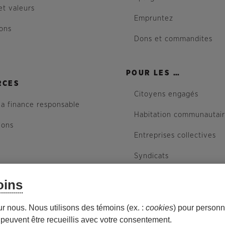
et valeurs
Empruntez
ions
Dons et commandites
POUR LES …
RCES
Citoyens engagés
la finance responsable
Habitation communautai
ions
Entreprises collectives
Syndicats
oins
site
ur nous. Nous utilisons des témoins (ex. :
cookies
) pour personna
peuvent être recueillis avec votre consentement.