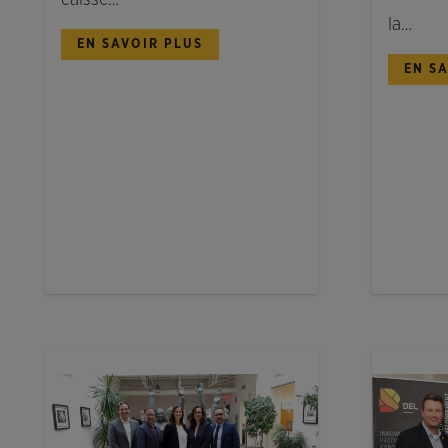
caisse…
la…
EN SAVOIR PLUS
EN S
NOUVELLES
NOUVELL