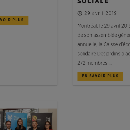
SOCIALE
29 avril 2019
AVOIR PLUS
Montréal, le 29 avril 201
de son assemblée géné
annuelle, la Caisse d’é
solidaire Desjardins a ac
272 membres,…
EN SAVOIR PLUS
ES