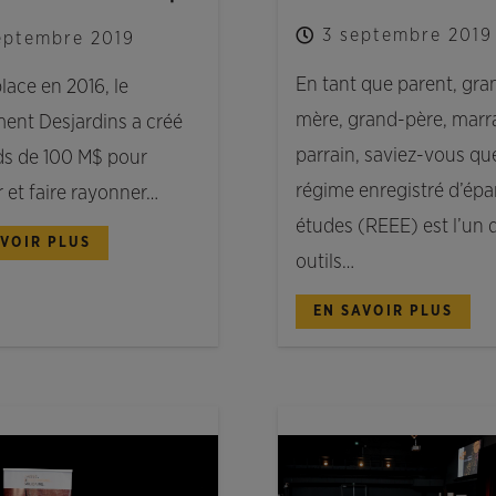
3 septembre 2019
septembre 2019
En tant que parent, gra
lace en 2016, le
mère, grand-père, marr
nt Desjardins a créé
parrain, saviez-vous que
s de 100 M$ pour
régime enregistré d’ép
r et faire rayonner…
études (REEE) est l’un 
AVOIR PLUS
outils…
EN SAVOIR PLUS
ES
NOUVELLES