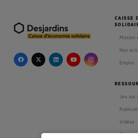
CAISSE 
SOLIDAI
Mission 
Nos act
Emploi
RESSOU
Jeu sur 
Publicat
Vidéos
Balados