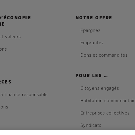
D’ÉCONOMIE
NOTRE OFFRE
RE
Épargnez
et valeurs
Empruntez
ions
Dons et commandites
POUR LES …
RCES
Citoyens engagés
la finance responsable
Habitation communautai
ions
Entreprises collectives
Syndicats